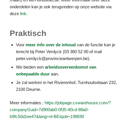
onderdelen kan je ook terugvinden op onze website via
deze
link
.
Praktisch
Voor
meer info over de inhoud
van de functie kan je
terecht bij Peter Verdyck (03 360 52 00 of mail
peter.verdyck@provincieantwerpen.be).
We bieden een
arbeidsovereenkomst van
onbepaalde duur
aan.
Je zal werken in het Rivierenhof, Turnhoutsebaan 232,
2100 Deurne.
Meer informaties :
https://jobpage.cvwarehouse.com/?
companyGuid=7d900ab0-0f35-40cd-88a0-
b9fc50d1ee47&lang=nl-BE&job=198690