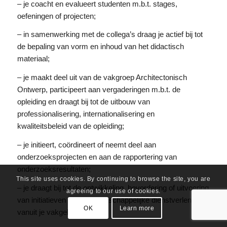
– je coacht en evalueert studenten m.b.t. stages,
oefeningen of projecten;
– in samenwerking met de collega’s draag je actief bij tot
de bepaling van vorm en inhoud van het didactisch
materiaal;
– je maakt deel uit van de vakgroep Architectonisch
Ontwerp, participeert aan vergaderingen m.b.t. de
opleiding en draagt bij tot de uitbouw van
professionalisering, internationalisering en
kwaliteitsbeleid van de opleiding;
– je initieert, coördineert of neemt deel aan
onderzoeksprojecten en aan de rapportering van
onderzoeksresultaten;
This site uses cookies. By continuing to browse the site, you are
– je draagt bij tot de ontwikkeling, bevordering of uitvoering
agreeing to our use of cookies.
van initiatieven inzake maatschappelijke dienstverlening
OK
Learn more
vanuit je vakgebied;