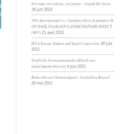
Een man, een erfenis, een passie – Joseph De Gryse
29 juni 2023
JNC International n.v. / Landinrichters & planners IS
OP ZOEK NAAR EEN LANDSCHAPSARCHITECT
(M/V)
21 april 2022
IFLA Europe Student and Youth Competition
30 juni
2021
Verplichte beroepsaansprakelijkheid voor
landschapsarchitecten
4 juni 2021
Beheerder·ster bomenerfgoed – Leefmilieu Brussel
28 mei 2021