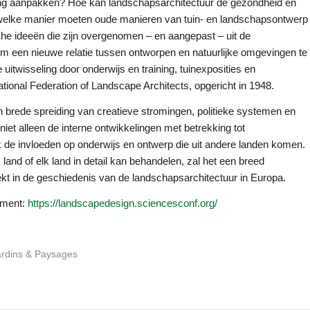
ing aanpakken? Hoe kan landschapsarchitectuur de gezondheid en
 welke manier moeten oude manieren van tuin- en landschapsontwerp
he ideeën die zijn overgenomen – en aangepast – uit de
om een nieuwe relatie tussen ontworpen en natuurlijke omgevingen te
uitwisseling door onderwijs en training, tuinexposities en
ational Federation of Landscape Architects, opgericht in 1948.
brede spreiding van creatieve stromingen, politieke systemen en
et alleen de interne ontwikkelingen met betrekking tot
de invloeden op onderwijs en ontwerp die uit andere landen komen.
nd of elk land in detail kan behandelen, zal het een breed
ekt in de geschiedenis van de landschapsarchitectuur in Europa.
ement:
https://landscapedesign.sciencesconf.org/
ardins & Paysages