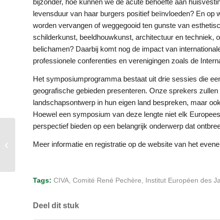
bijzonder, hoe kunnen we de acute behoefte aan huisvest
levensduur van haar burgers positief beïnvloeden? En op
worden vervangen of weggegooid ten gunste van esthetisc
schilderkunst, beeldhouwkunst, architectuur en techniek, 
belichamen? Daarbij komt nog de impact van internationale 
professionele conferenties en verenigingen zoals de Intern
Het symposiumprogramma bestaat uit drie sessies die een 
geografische gebieden presenteren. Onze sprekers zullen ni
landschapsontwerp in hun eigen land bespreken, maar ook 
Hoewel een symposium van deze lengte niet elk Europees la
perspectief bieden op een belangrijk onderwerp dat ontbre
De 75ste verjaardag
Meer informatie en registratie op de website van het even
van IFLA
Tags:
CIVA
,
Comité René Pechère
,
Institut Européen des J
Deel dit stuk