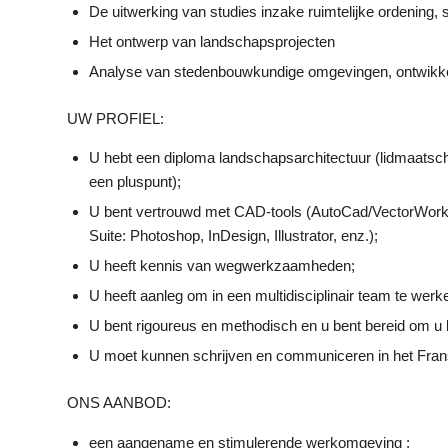
De uitwerking van studies inzake ruimtelijke ordening, 
Het ontwerp van landschapsprojecten
Analyse van stedenbouwkundige omgevingen, ontwikkeli
UW PROFIEL:
U hebt een diploma landschapsarchitectuur (lidmaatsch
een pluspunt);
U bent vertrouwd met CAD-tools (AutoCad/VectorWorks
Suite: Photoshop, InDesign, Illustrator, enz.);
U heeft kennis van wegwerkzaamheden;
U heeft aanleg om in een multidisciplinair team te werk
U bent rigoureus en methodisch en u bent bereid om u b
U moet kunnen schrijven en communiceren in het Frans
ONS AANBOD:
een aangename en stimulerende werkomgeving ;