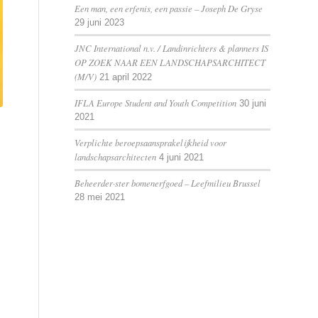
Een man, een erfenis, een passie – Joseph De Gryse
29 juni 2023
JNC International n.v. / Landinrichters & planners IS
OP ZOEK NAAR EEN LANDSCHAPSARCHITECT
(M/V)
21 april 2022
IFLA Europe Student and Youth Competition
30 juni
2021
Verplichte beroepsaansprakelijkheid voor
landschapsarchitecten
4 juni 2021
Beheerder·ster bomenerfgoed – Leefmilieu Brussel
28 mei 2021