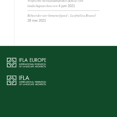
Verplichte beroepsaansprakelijkheid voor
landschapsarchitecten
4 juni 2021
Beheerder·ster bomenerfgoed – Leefmilieu Brussel
28 mei 2021