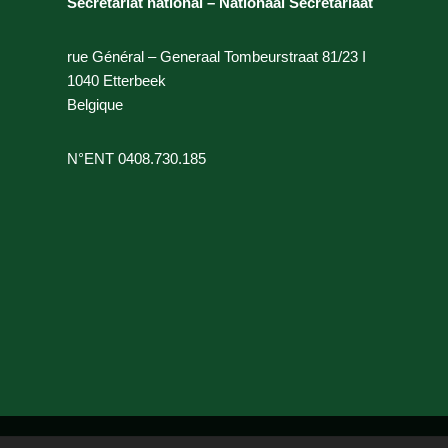
Secrétariat national – Nationaal Secretariaat
rue Général – Generaal Tombeurstraat 81/23 I
1040 Etterbeek
Belgique
N°ENT 0408.730.185