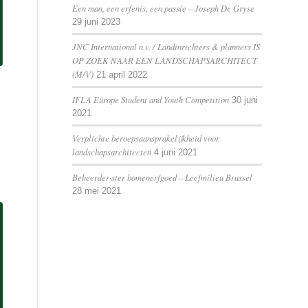
Een man, een erfenis, een passie – Joseph De Gryse
29 juni 2023
JNC International n.v. / Landinrichters & planners IS
OP ZOEK NAAR EEN LANDSCHAPSARCHITECT
(M/V)
21 april 2022
IFLA Europe Student and Youth Competition
30 juni
2021
Verplichte beroepsaansprakelijkheid voor
landschapsarchitecten
4 juni 2021
Beheerder·ster bomenerfgoed – Leefmilieu Brussel
28 mei 2021