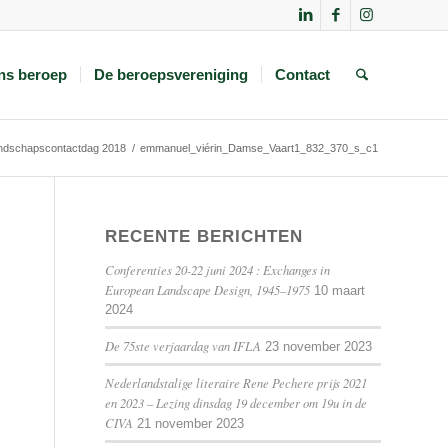
ns beroep
De beroepsvereniging
Contact
ndschapscontactdag 2018
/
emmanuel_viérin_Damse_Vaart1_832_370_s_c1
RECENTE BERICHTEN
Conferenties 20-22 juni 2024 : Exchanges in
European Landscape Design, 1945–1975
10 maart
2024
De 75ste verjaardag van IFLA
23 november 2023
Nederlandstalige literaire Rene Pechere prijs 2021
en 2023 – Lezing dinsdag 19 december om 19u in de
CIVA
21 november 2023