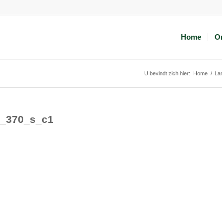
Home
O
U bevindt zich hier:
Home
/
La
2_370_s_c1