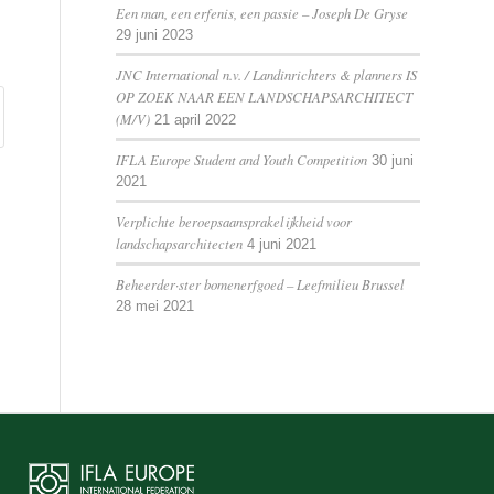
Een man, een erfenis, een passie – Joseph De Gryse
29 juni 2023
JNC International n.v. / Landinrichters & planners IS
OP ZOEK NAAR EEN LANDSCHAPSARCHITECT
(M/V)
21 april 2022
IFLA Europe Student and Youth Competition
30 juni
2021
Verplichte beroepsaansprakelijkheid voor
landschapsarchitecten
4 juni 2021
Beheerder·ster bomenerfgoed – Leefmilieu Brussel
28 mei 2021