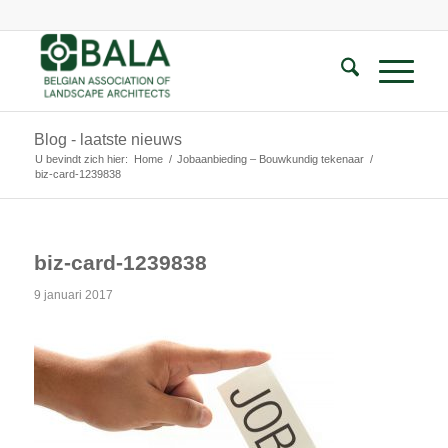
Blog - laatste nieuws
U bevindt zich hier:
Home
/
Jobaanbieding – Bouwkundig tekenaar
/
biz-card-1239838
biz-card-1239838
9 januari 2017