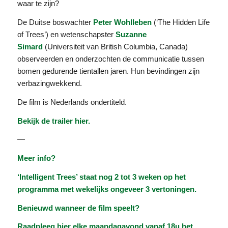
waar te zijn?
De Duitse boswachter
Peter Wohlleben
(‘The Hidden Life
of Trees’) en wetenschapster
Suzanne
Simard
(Universiteit van British Columbia, Canada)
observeerden en onderzochten de communicatie tussen
bomen gedurende tientallen jaren. Hun bevindingen zijn
verbazingwekkend.
De film is Nederlands ondertiteld.
Bekijk de trailer
hier
.
—
Meer info?
‘Intelligent Trees’ staat nog 2 tot 3 weken op het
programma met wekelijks ongeveer 3 vertoningen.
Benieuwd wanneer de film speelt?
Raadpleeg
hier
elke maandagavond vanaf 18u het