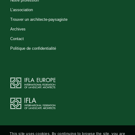
Notre profession
02/354.30.72
L’association
0498/588.960
Trouver un architecte-paysagiste
fhuwaert@anderlecht.irisnet.be
Archives
Contact
Frédéric FRANCIS
Politique de confidentialité
Bureau d'étude - Studiebureau
Architecte-paysagiste - Tuin- en
landschapsarchitect
Av. Fouad Chehab 2151 BEIRUT
Liban
flndscp@inco.com.lb
Gaëtan DE LE HOYE
Architecte-paysagiste - Tuin- en
landschapsarchitect
This site uses cookies. By continuing to browse the site, you are