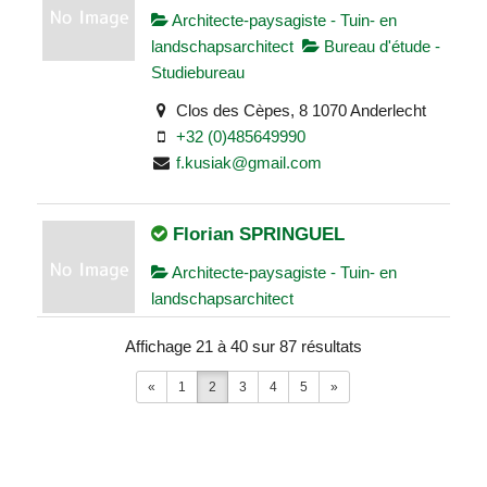
Architecte-paysagiste - Tuin- en
landschapsarchitect
Bureau d'étude -
Studiebureau
Clos des Cèpes, 8 1070 Anderlecht
+32 (0)485649990
f.kusiak@gmail.com
Florian SPRINGUEL
Architecte-paysagiste - Tuin- en
landschapsarchitect
72 Chaussée de Charleroi, 1471
Affichage 21 à 40 sur 87 résultats
Loupoigne, Belgique
«
1
2
3
4
5
»
0494/03.64.70
florian.springuel@abo-group.eu
François LOISELET