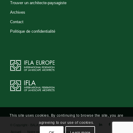
Trouver un architecte-paysagiste
Anne-Marie SAUVAT
Archives
Bureau d'étude - Studiebureau
Contact
Architecte-paysagiste - Tuin- en
landschapsarchitect
Politique de confidentialité
Avenue De Fré 229 BRUXELLES
1180 Belgium
02/538.26.93
0477/90.81.25
02/539.04.87
amsauvat@eole.eu
http://www.eole.eu
Benjamin HENRION
Architecte-paysagiste
Bureau
This site uses cookies. By continuing to browse the site, you are
d'étude
agreeing to our use of cookies.
© Copyright - BALA
Rue Decoster, 4, 1320 Beauvechain
Accueil
Notre profession
L’association
OK
Learn more