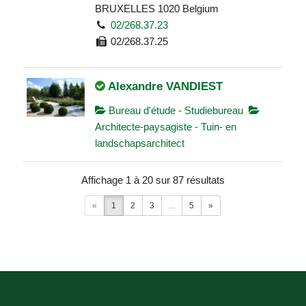
BRUXELLES 1020 Belgium
02/268.37.23
02/268.37.25
Alexandre VANDIEST
Bureau d'étude - Studiebureau
Architecte-paysagiste - Tuin- en
landschapsarchitect
Le Monti Djauquet 1 RESPELT 6840
Affichage 1 à 20 sur 87 résultats
Belgium
061/32.00.16
«
1
2
3
...
5
»
0495/44.06.09
info@alexandrevandiest.be
http://www.alexandrevandiest.be
Alicia JORIS