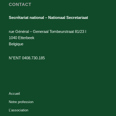
CONTACT
Architecte-paysagiste
MARCHE AUX HERBES 105 - B.37
Secrétariat national – Nationaal Secretariaat
GRASMARKT 1000 Bruxelles
+32(0)2.513.77.95
rue Général – Generaal Tombeurstraat 81/23 I
a.joris@arter.be
1040 Etterbeek
Belgique
André LANDENNE
N°ENT 0408.730.185
Bureau d'étude - Studiebureau
Architecte-paysagiste - Tuin- en
landschapsarchitect
Bois des Rois 18 HUY 4500 Belgium
085/23.01.00
0477/75.23.94
Accueil
085/23.01.00
Notre profession
ar.land@skynet.be
L’association