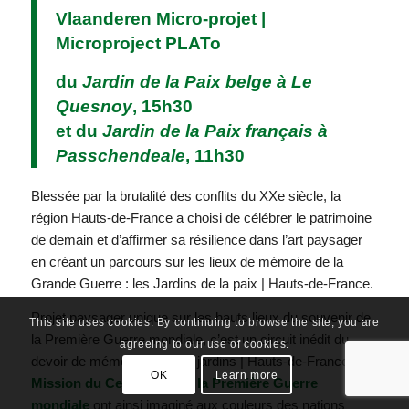
Vlaanderen Micro-projet |
Microproject PLATo
du
Jardin de la Paix belge à Le
Quesnoy
, 15h30
et du
Jardin de la Paix français à
Passchendeale
, 11h30
Blessée par la brutalité des conflits du XXe siècle, la
région Hauts-de-France a choisi de célébrer le patrimoine
de demain et d’affirmer sa résilience dans l’art paysager
en créant un parcours sur les lieux de mémoire de la
Grande Guerre : les Jardins de la paix | Hauts-de-France.
Projet paysager unique sur les hauts lieux du souvenir de
This site uses cookies. By continuing to browse the site, you are
la Première Guerre mondiale, c’est un circuit inédit du
agreeing to our use of cookies.
devoir de mémoire qu’Art & jardins | Hauts-de-France et la
OK
Learn more
Mission du Centenaire de la Première Guerre
mondiale
ont ainsi imaginé aux couleurs des nations