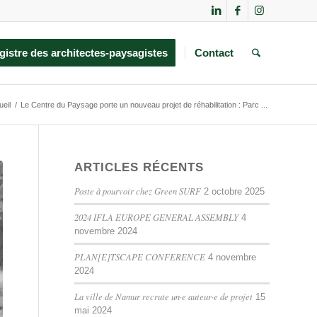
gistre des architectes-paysagistes
Contact
eil
/
Le Centre du Paysage porte un nouveau projet de réhabilitation : Parc ...
ARTICLES RÉCENTS
Poste à pourvoir chez Green SURF
2 octobre 2025
2024 IFLA EUROPE GENERAL ASSEMBLY
4
novembre 2024
PLAN[E]TSCAPE CONFERENCE
4 novembre
2024
La ville de Namur recrute un·e auteur·e de projet
15
mai 2024