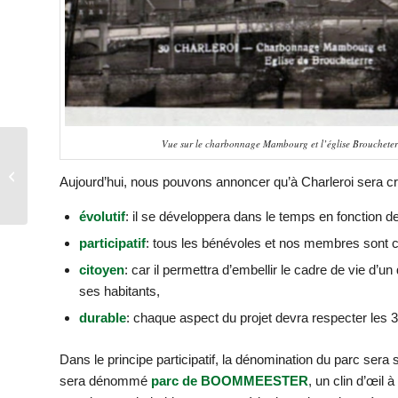
Vue sur le charbonnage Mambourg et l’église Broucheter
Landscape Design
Partnership recherche
Aujourd’hui, nous pouvons annoncer qu’à Charleroi sera cr
un collaborateur
Architecte Paysagis...
évolutif
: il se développera dans le temps en fonction d
participatif
: tous les bénévoles et nos membres sont c
citoyen
: car il permettra d’embellir le cadre de vie d’
ses habitants,
durable
: chaque aspect du projet devra respecter les
Dans le principe participatif, la dénomination du parc ser
sera dénommé
parc de BOOMMEESTER
, un clin d’œil