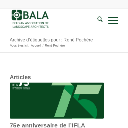
Archive d’étiquettes pour : René Pechère
Vous êtes ici :
Accueil
/
René Pechère
Articles
75e anniversaire de l’IFLA