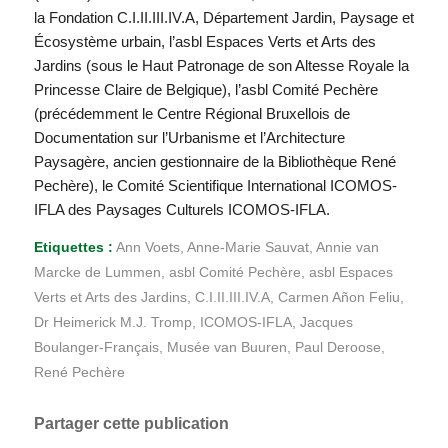
la Fondation C.I.II.III.IV.A, Département Jardin, Paysage et
Écosystème urbain, l’asbl Espaces Verts et Arts des
Jardins (sous le Haut Patronage de son Altesse Royale la
Princesse Claire de Belgique), l’asbl Comité Pechère
(précédemment le Centre Régional Bruxellois de
Documentation sur l’Urbanisme et l’Architecture
Paysagère, ancien gestionnaire de la Bibliothèque René
Pechère), le Comité Scientifique International ICOMOS-
IFLA des Paysages Culturels ICOMOS-IFLA.
Etiquettes :
Ann Voets
,
Anne-Marie Sauvat
,
Annie van
Marcke de Lummen
,
asbl Comité Pechère
,
asbl Espaces
Verts et Arts des Jardins
,
C.I.II.III.IV.A
,
Carmen Añon Feliu
,
Dr Heimerick M.J. Tromp
,
ICOMOS-IFLA
,
Jacques
Boulanger-Français
,
Musée van Buuren
,
Paul Deroose
,
René Pechère
Partager cette publication