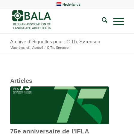
Nederlands
Archive d’étiquettes pour : C.Th. Sørensen
Vous êtes ici :
Accueil
/
C.Th. Sørensen
Articles
75e anniversaire de l’IFLA