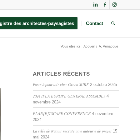
gistre des architectes-paysagistes
Contact
Vous êtes ici :
Accueil
/
A. Vénacque
ARTICLES RÉCENTS
Poste à pourvoir chez Green SURF
2 octobre 2025
2024 IFLA EUROPE GENERAL ASSEMBLY
4
novembre 2024
PLAN[E]TSCAPE CONFERENCE
4 novembre
2024
La ville de Namur recrute un·e auteur·e de projet
15
mai 2024