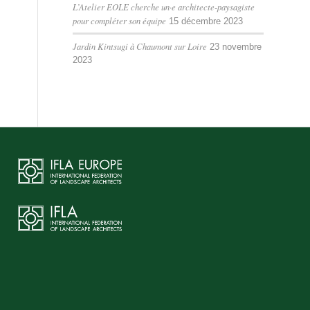
L’Atelier EOLE cherche un·e architecte-paysagiste
pour compléter son équipe
15 décembre 2023
Jardin Kintsugi à Chaumont sur Loire
23 novembre
2023