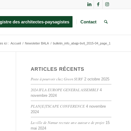
gistre des architectes-paysagistes
Contact
s ici :
Accueil
/
Newsletter BALA
/
bulletin_info_abajp-bvtl_2015-04_page_1
ARTICLES RÉCENTS
Poste à pourvoir chez Green SURF
2 octobre 2025
2024 IFLA EUROPE GENERAL ASSEMBLY
4
novembre 2024
PLAN[E]TSCAPE CONFERENCE
4 novembre
2024
La ville de Namur recrute un·e auteur·e de projet
15
mai 2024