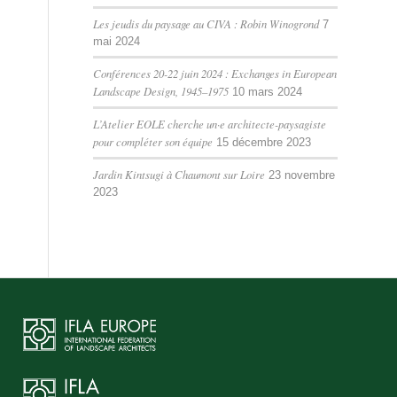
Les jeudis du paysage au CIVA : Robin Winogrond
7
mai 2024
Conférences 20-22 juin 2024 : Exchanges in European
Landscape Design, 1945–1975
10 mars 2024
L’Atelier EOLE cherche un·e architecte-paysagiste
pour compléter son équipe
15 décembre 2023
Jardin Kintsugi à Chaumont sur Loire
23 novembre
2023