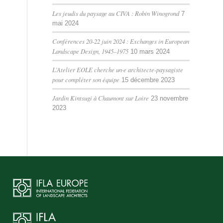
Les jeudis du paysage au CIVA : Robin Winogrond
7
mai 2024
Conférences 20-22 juin 2024 : Exchanges in European
Landscape Design, 1945–1975
10 mars 2024
L’Atelier EOLE cherche un·e architecte-paysagiste
pour compléter son équipe
15 décembre 2023
Jardin Kintsugi à Chaumont sur Loire
23 novembre
2023