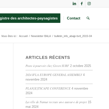
gistre des architectes-paysagistes
Contact
Vous êtes ici :
Accueil
/
Newsletter BALA
/
bulletin_info_abajp-bvtl_2015-04
ARTICLES RÉCENTS
Poste à pourvoir chez Green SURF
2 octobre 2025
2024 IFLA EUROPE GENERAL ASSEMBLY
4
novembre 2024
PLAN[E]TSCAPE CONFERENCE
4 novembre
2024
La ville de Namur recrute un·e auteur·e de projet
15
mai 2024