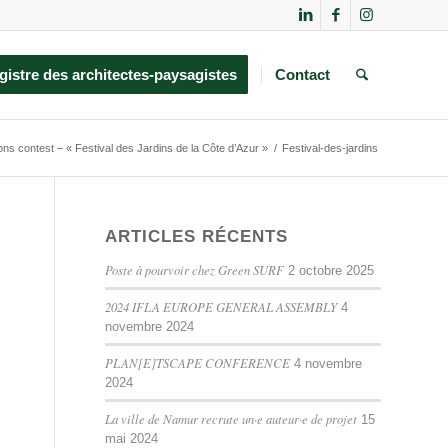
gistre des architectes-paysagistes
Contact
ns contest – « Festival des Jardins de la Côte d’Azur »
/
Festival-des-jardins
ARTICLES RÉCENTS
Poste à pourvoir chez Green SURF
2 octobre 2025
2024 IFLA EUROPE GENERAL ASSEMBLY
4
novembre 2024
PLAN[E]TSCAPE CONFERENCE
4 novembre
2024
La ville de Namur recrute un·e auteur·e de projet
15
mai 2024