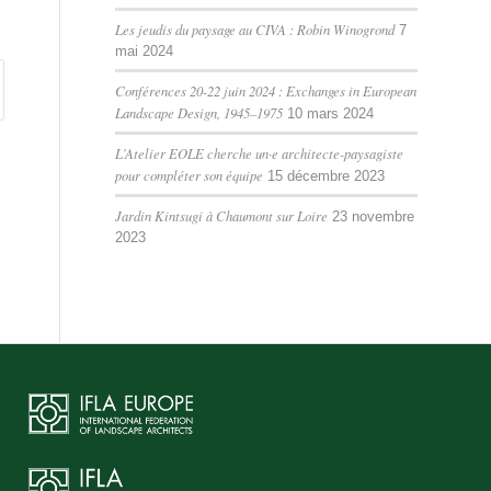
Les jeudis du paysage au CIVA : Robin Winogrond
7
mai 2024
Conférences 20-22 juin 2024 : Exchanges in European
Landscape Design, 1945–1975
10 mars 2024
L’Atelier EOLE cherche un·e architecte-paysagiste
pour compléter son équipe
15 décembre 2023
Jardin Kintsugi à Chaumont sur Loire
23 novembre
2023