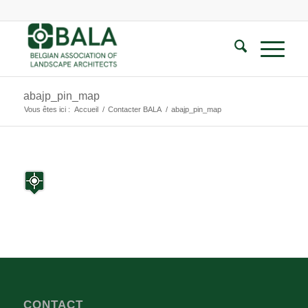
abajp_pin_map
Vous êtes ici :
Accueil
/
Contacter BALA
/
abajp_pin_map
CONTACT