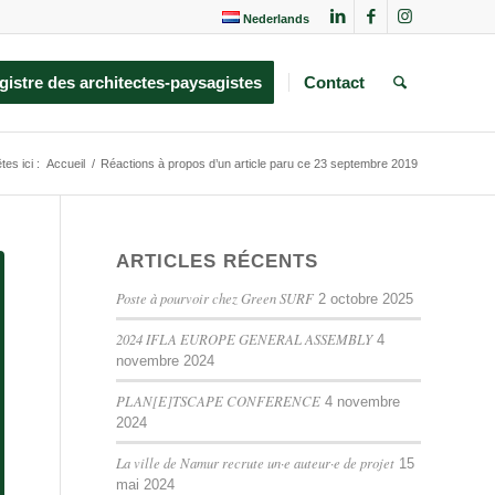
Nederlands
gistre des architectes-paysagistes
Contact
tes ici :
Accueil
/
Réactions à propos d’un article paru ce 23 septembre 2019
ARTICLES RÉCENTS
Poste à pourvoir chez Green SURF
2 octobre 2025
2024 IFLA EUROPE GENERAL ASSEMBLY
4
novembre 2024
PLAN[E]TSCAPE CONFERENCE
4 novembre
2024
La ville de Namur recrute un·e auteur·e de projet
15
mai 2024