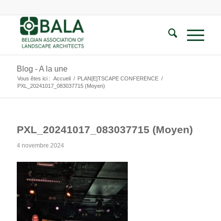
Blog - A la une
Vous êtes ici :
Accueil
/
PLAN[E]TSCAPE CONFERENCE
/
PXL_20241017_083037715 (Moyen)
PXL_20241017_083037715 (Moyen)
4 novembre 2024