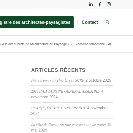
gistre des architectes-paysagistes
Contact
« À la découverte de l’Architecture du Paysage »
/
Exposition temporaire CAP
ARTICLES RÉCENTS
Poste à pourvoir chez Green SURF
2 octobre 2025
2024 IFLA EUROPE GENERAL ASSEMBLY
4
novembre 2024
PLAN[E]TSCAPE CONFERENCE
4 novembre
2024
La ville de Namur recrute un·e auteur·e de projet
15
mai 2024