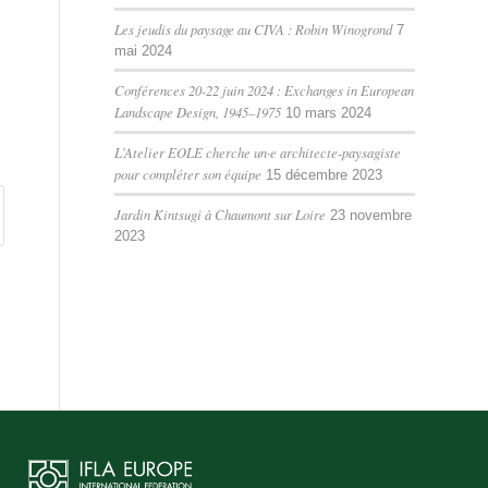
Les jeudis du paysage au CIVA : Robin Winogrond
7
mai 2024
Conférences 20-22 juin 2024 : Exchanges in European
Landscape Design, 1945–1975
10 mars 2024
L’Atelier EOLE cherche un·e architecte-paysagiste
pour compléter son équipe
15 décembre 2023
Jardin Kintsugi à Chaumont sur Loire
23 novembre
2023