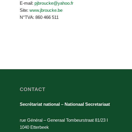
E-mail:
pjbroucke@yahoo.fr
Site:
www.jbroucke.be
N°TVA: 860 466 511
CONTACT
Secrétariat national – Nationaal Secretariaat
rue Général – Generaal Tombeurstraat 81/23 I
1040 Etterbeek