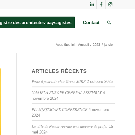
gistre des architectes-paysagistes
Contact
Vous êtes ici :
Accueil
/
2023
/
janvier
ARTICLES RÉCENTS
Poste à pourvoir chez Green SURF
2 octobre 2025
2024 IFLA EUROPE GENERAL ASSEMBLY
4
novembre 2024
PLAN[E]TSCAPE CONFERENCE
4 novembre
2024
La ville de Namur recrute un·e auteur·e de projet
15
mai 2024