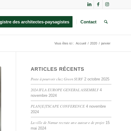
gistre des architectes-paysagistes
Contact
Vous êtes ici :
Accueil
/
2020
/
janvier
ARTICLES RÉCENTS
Poste à pourvoir chez Green SURF
2 octobre 2025
2024 IFLA EUROPE GENERAL ASSEMBLY
4
novembre 2024
PLAN[E]TSCAPE CONFERENCE
4 novembre
2024
La ville de Namur recrute un·e auteur·e de projet
15
mai 2024