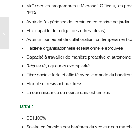
Maîtriser les programmes « Microsoft Office », les pr
l’ETA
Avoir de l’expérience de terrain en entreprise de jardin
UN CHEMIN DE LA
Etre capable de rédiger des offres (devis)
PAIX DANS LES
HAUTS-DE-FRANCE >
Avoir un bon esprit de collaboration, un tempérament co
UN PARCOURS
Habileté organisationnelle et relationnelle éprouvée
CRÉATIF &...
Capacité à travailler de manière proactive et autonome t
Régularité, rigueur et exemplarité
Fibre sociale forte et affinité avec le monde du handica
Flexible et résistant au stress
La connaissance du néerlandais est un plus
Offre
:
CDI 100%
Salaire en fonction des barèmes du secteur non marc