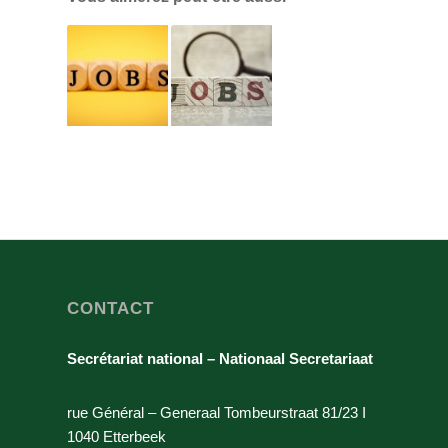
CONTACT
Secrétariat national – Nationaal Secretariaat
rue Général – Generaal Tombeurstraat 81/23 I
1040 Etterbeek