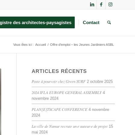
gistre des architectes-paysagistes
Contact
Vous êtes ici :
Accueil
/
Offre d’emploi – les Jeunes Jardiniers ASBL
ARTICLES RÉCENTS
Poste à pourvoir chez Green SURF
2 octobre 2025
2024 IFLA EUROPE GENERAL ASSEMBLY
4
novembre 2024
PLAN[E]TSCAPE CONFERENCE
4 novembre
2024
La ville de Namur recrute un·e auteur·e de projet
15
mai 2024