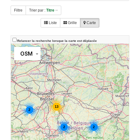
Filtre
Trier par :
Titre
Liste
Grille
Carte
Relancer la recherche lorsque la carte est déplacée
OSM
13
2
2
2